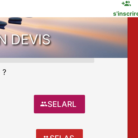
dmissible ?
Réseau
s'inscrir
N DEVIS
 ?
SELARL