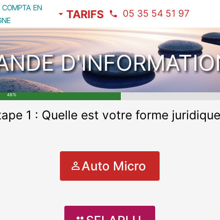
 offre
A
compta en
Adhésion
TARIFS
05 35 54 51 97
gne
NDE D'INFORMATIO
46%
tape 1 :
Quelle est votre forme juridique
Auto Micro