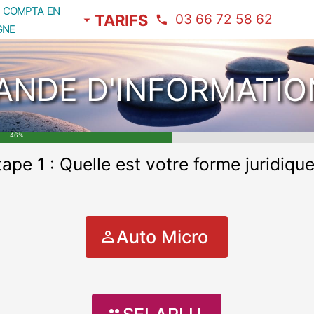
 offre
A
compta en
Adhésion
TARIFS
03 66 72 58 62
gne
NDE D'INFORMATIO
46%
tape 1 :
Quelle est votre forme juridique
Auto Micro