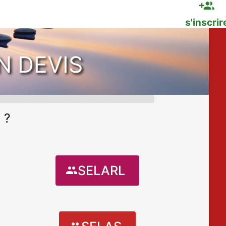
dmissible ?
Réseau
s'inscrir
N DEVIS
 ?
SELARL