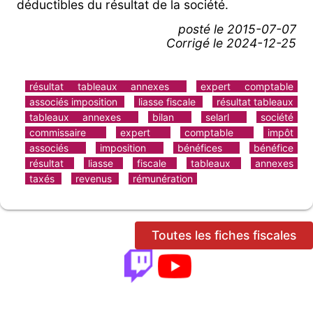
déductibles du résultat de la société.
posté le
2015-07-07
Corrigé le 2024-12-25
résultat tableaux annexes
expert comptable
associés imposition
liasse fiscale
résultat tableaux
tableaux annexes
bilan
selarl
société
commissaire
expert
comptable
impôt
associés
imposition
bénéfices
bénéfice
résultat
liasse
fiscale
tableaux
annexes
taxés
revenus
rémunération
Toutes les fiches fiscales