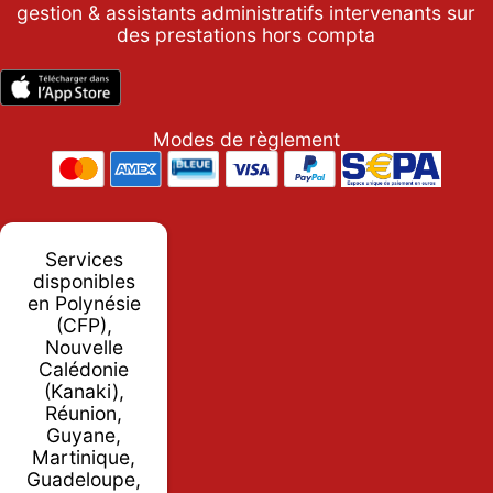
gestion & assistants administratifs intervenants sur
des prestations hors compta
Modes de règlement
Services
disponibles
en Polynésie
(CFP),
Nouvelle
Calédonie
(Kanaki),
Réunion,
Guyane,
Martinique,
Guadeloupe,