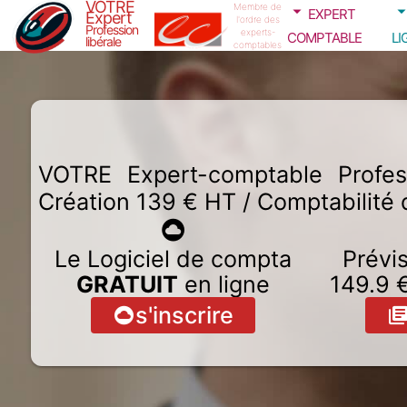
VOTRE
expert
Membre de
Expert
l'ordre des
Profession
comptable
li
experts-
libérale
comptables
VOTRE Expert-comptable Profess
Création 139 € HT / Comptabilité
Le Logiciel de compta
Prévi
GRATUIT
en ligne
149.9
€
s'inscrire