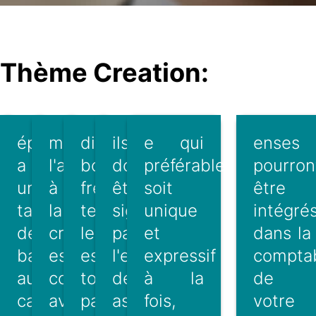
Thème Creation:
épartement
mplémentaire,
dispositif
ils
e qui
enses
a
l'accompagnement
bourse
doivent
préférablement
pourron
un
à
french
être
soit
être
tarif
la
tech
signés
unique
intégré
de
création/reprise
leur
par
et
dans la
base
est
est
l'ensemble
expressif
comptab
au
couplé
tout
des
à la
de
caractère
avec
particulièrement
associés.le
fois,
votre