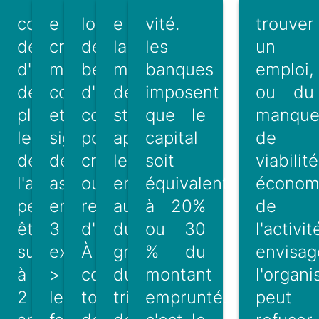
comme
e
loyeur
e
vité.
trouver
demandeur
création
de
la
les
un
d'emploi.
m0
bénéficier
modification
banques
emploi,
de
complété
d'un
des
imposent
ou du
plus,
et
congé
statuts
que le
manqu
le versement
signé
pour
après
capital
de
de
des
création
leur
soit
viabilité
l'are ne
associés
ou
enregistrement
équivalent
économ
peut
en
reprise
auprès
à 20%
de
être
3
d'entreprise.
du
ou 30
l'activit
supérieur
exemplaires,
À
greffe
% du
envisag
à
>
condition
du
montant
l'organ
2
le
toutefois
tribunal
emprunté.
peut