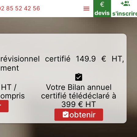
€
02 85 52 42 56
devis
s'inscrir
évisionnel certifié 149.9 € HT,
ement
 HT /
Votre Bilan annuel
compris
certifié télédéclaré à
399 € HT
r
obtenir