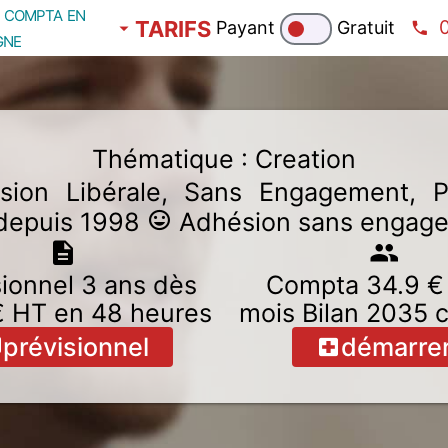
compta en
TARIFS
Payant
Gratuit
gne
Thématique : Creation
ion Libérale, Sans Engagement, Pr
 depuis 1998
Adhésion sans engag
sionnel 3 ans dès
Compta 34.9 €
 HT en 48 heures
mois
Bilan 2035 
prévisionnel
démarre