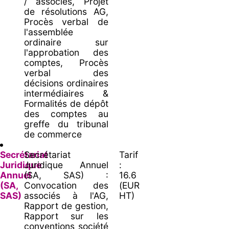
/ associés, Projet
de résolutions AG,
Procès verbal de
l'assemblée
ordinaire sur
l'approbation des
comptes, Procès
verbal des
décisions ordinaires
intermédiaires &
Formalités de dépôt
des comptes au
greffe du tribunal
de commerce
Secrétariat
Secrétariat
Tarif
Juridique
Juridique Annuel
:
Annuel
(SA, SAS) :
16.6
(SA,
Convocation des
(EUR
SAS)
associés à l'AG,
HT)
Rapport de gestion,
Rapport sur les
conventions société