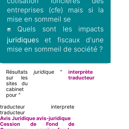
cotisation foncières des
entreprises (cfe) mais si la
mise en sommeil se
Quels sont les impacts
juridique
s et fiscaux d'une
mise en sommeil de société ?
Résultats
juridique
"
interprète
sur les
traducteur
sites du
cabinet
pour "
traducteur interprete
traducteur
Avis Juridique avis-juridique
Cession de Fond de