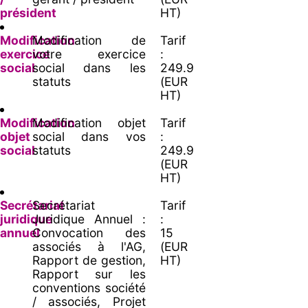
président
HT)
Modification
Modification de
Tarif
exercice
votre exercice
:
social
social dans les
249.9
statuts
(EUR
HT)
Modification
Modification objet
Tarif
objet
social dans vos
:
social
statuts
249.9
(EUR
HT)
Secrétariat
Secrétariat
Tarif
juridique
Juridique Annuel :
:
annuel
Convocation des
15
associés à l'AG,
(EUR
Rapport de gestion,
HT)
Rapport sur les
conventions société
/ associés, Projet