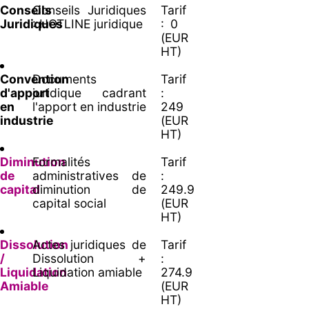
Conseils
Conseils Juridiques
Tarif
Juridiques
: HOTLINE juridique
: 0
(EUR
HT)
Convention
Documents
Tarif
d'apport
juridique cadrant
:
en
l'apport en industrie
249
industrie
(EUR
HT)
Diminution
Formalités
Tarif
de
administratives de
:
capital
diminution de
249.9
capital social
(EUR
HT)
Dissolution
Actes juridiques de
Tarif
/
Dissolution +
:
Liquidation
Liquidation amiable
274.9
Amiable
(EUR
HT)