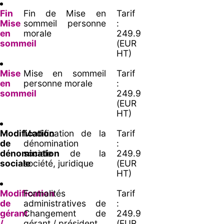
Fin
Fin de Mise en
Tarif
Mise
sommeil personne
:
en
morale
249.9
sommeil
(EUR
HT)
Mise
Mise en sommeil
Tarif
en
personne morale
:
sommeil
249.9
(EUR
HT)
Modification
Modification de la
Tarif
de
dénomination
:
dénomination
sociale de la
249.9
sociale
société, juridique
(EUR
HT)
Modification
Formalités
Tarif
de
administratives de
:
gérant
Changement de
249.9
/
gérant / président
(EUR