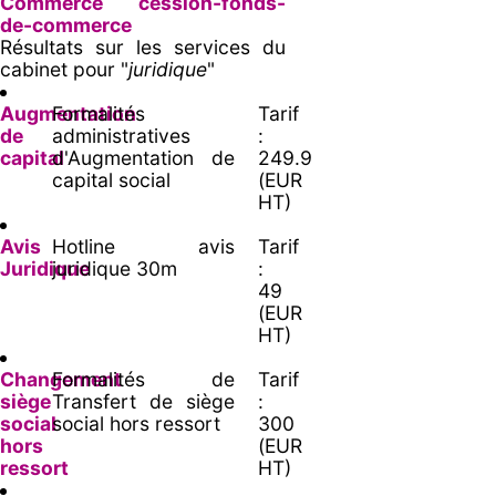
Commerce cession-fonds-
de-commerce
Résultats sur les services du
cabinet pour "
juridique
"
Augmentation
Formalités
Tarif
de
administratives
:
capital
d'Augmentation de
249.9
capital social
(EUR
HT)
Avis
Hotline avis
Tarif
Juridique
juridique 30m
:
49
(EUR
HT)
Changement
Formalités de
Tarif
siège
Transfert de siège
:
social
social hors ressort
300
hors
(EUR
ressort
HT)