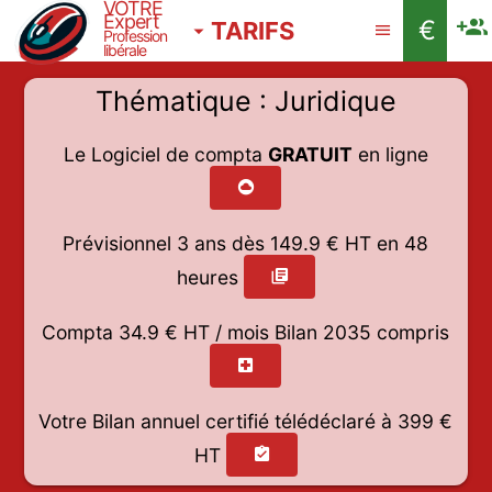
VOTRE
Expert
€
TARIFS
Profession
libérale
Thématique : Juridique
Le Logiciel de compta
GRATUIT
en ligne
Prévisionnel 3 ans dès
149.9
€ HT en 48
heures
Compta 34.9 € HT / mois
Bilan 2035 compris
Votre Bilan annuel certifié télédéclaré à 399 €
HT