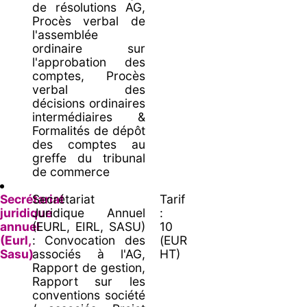
de résolutions AG,
Procès verbal de
l'assemblée
ordinaire sur
l'approbation des
comptes, Procès
verbal des
décisions ordinaires
intermédiaires &
Formalités de dépôt
des comptes au
greffe du tribunal
de commerce
Secrétariat
Secrétariat
Tarif
juridique
Juridique Annuel
:
annuel
(EURL, EIRL, SASU)
10
(Eurl,
: Convocation des
(EUR
Sasu)
associés à l'AG,
HT)
Rapport de gestion,
Rapport sur les
conventions société