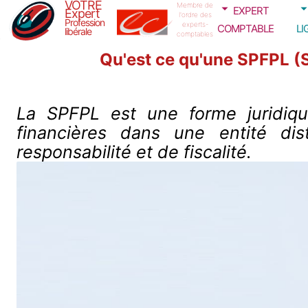
VOTRE
expert
Membre de
Expert
l'ordre des
Profession
comptable
li
experts-
libérale
comptables
Qu'est ce qu'une SPFPL (S
La SPFPL est une forme juridique 
financières dans une entité dis
responsabilité et de fiscalité.