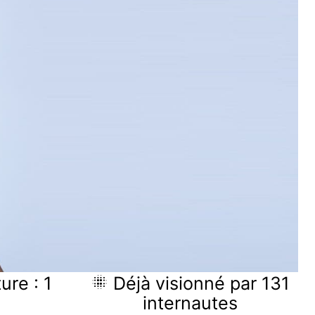
ure : 1
Déjà visionné par 131
internautes