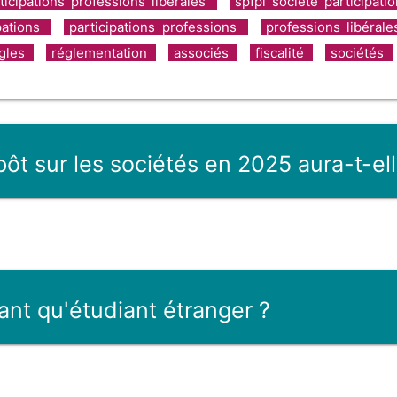
ticipations professions libérales
spfpl société participati
ipations
participations professions
professions libéral
gles
réglementation
associés
fiscalité
sociétés
pôt sur les sociétés en 2025 aura-t-el
nt qu'étudiant étranger ?