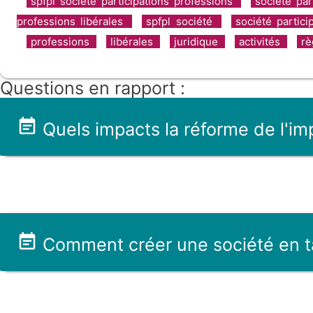
spfpl société participations professions
société par
professions libérales
spfpl société
société partic
professions
libérales
juridique
activités
rè
Questions en rapport :
Quels impacts la réforme de l'im
Comment créer une société en ta