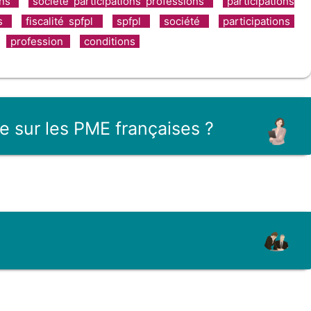
ons
société participations professions
participations
es
fiscalité spfpl
spfpl
société
participations
profession
conditions
le sur les PME françaises ?