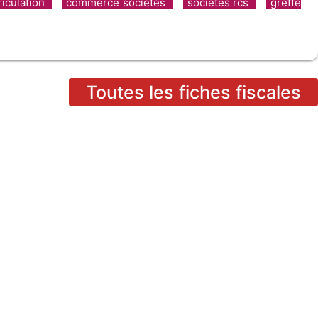
riculation
commerce sociétés
sociétés rcs
greffe
Toutes les fiches fiscales