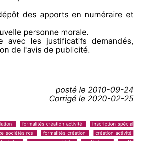
dépôt des apports en numéraire et
uvelle personne morale.
avec les justificatifs demandés,
n de l'avis de publicité.
posté le
2010-09-24
Corrigé le 2020-02-25
lation
formalités création activité
inscription spécial
e sociétés rcs
formalités création
création activité