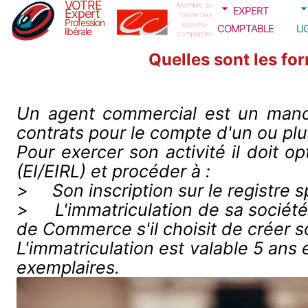
VOTRE
expert
Membre de
Expert
l'ordre des
Profession
comptable
li
experts-
libérale
comptables
Quelles sont les fo
Un agent commercial est un mandat
contrats pour le compte d'un ou plu
Pour exercer son activité il doit o
(EI/EIRL) et procéder à :
> Son inscription sur le registre 
> L'immatriculation de sa société 
de Commerce s'il choisit de créer s
L'immatriculation est valable 5 ans
exemplaires.