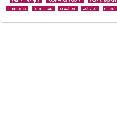
statut juridique
inscription spécial
spécial agent
commerce
formalités
création
activité
comme