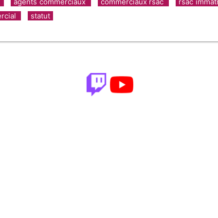
s
agents commerciaux
commerciaux rsac
rsac immat
rcial
statut