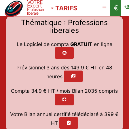
VOTRE
Expert
€
TARIFS
Profession
libérale
Thématique : Professions
liberales
Le Logiciel de compta
GRATUIT
en ligne
Prévisionnel 3 ans dès
149.9
€ HT en 48
heures
Compta 34.9 € HT / mois
Bilan 2035 compris
Votre Bilan annuel certifié télédéclaré à 399 €
HT